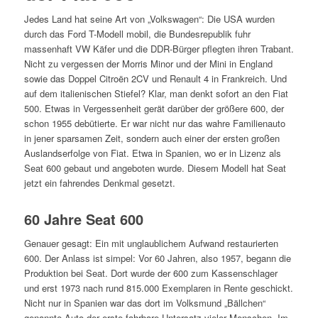
Jedes Land hat seine Art von „Volkswagen“: Die USA wurden
durch das Ford T-Modell mobil, die Bundesrepublik fuhr
massenhaft VW Käfer und die DDR-Bürger pflegten ihren Trabant.
Nicht zu vergessen der Morris Minor und der Mini in England
sowie das Doppel Citroën 2CV und Renault 4 in Frankreich. Und
auf dem italienischen Stiefel? Klar, man denkt sofort an den Fiat
500. Etwas in Vergessenheit gerät darüber der größere 600, der
schon 1955 debütierte. Er war nicht nur das wahre Familienauto
in jener sparsamen Zeit, sondern auch einer der ersten großen
Auslandserfolge von Fiat. Etwa in Spanien, wo er in Lizenz als
Seat 600 gebaut und angeboten wurde. Diesem Modell hat Seat
jetzt ein fahrendes Denkmal gesetzt.
60 Jahre Seat 600
Genauer gesagt: Ein mit unglaublichem Aufwand restaurierten
600. Der Anlass ist simpel: Vor 60 Jahren, also 1957, begann die
Produktion bei Seat. Dort wurde der 600 zum Kassenschlager
und erst 1973 nach rund 815.000 Exemplaren in Rente geschickt.
Nicht nur in Spanien war das dort im Volksmund „Bällchen“
genannte Auto der erste fahrbare Untersatz vieler Menschen. Im