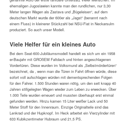
ehemaligen Jugoslawien kannte man den rundlichen, nur 3,30
Meter langen Wagen als Zastava und „Bügeleisen“, auf dem
deutschen Markt wurde der 600er als „Jagst“ (benannt nach
einem Fluss) in kleinerer Stückzahl bei NSU-Fiat in Neckarsulm
produziert. So auch unser Modell.
Viele Helfer für ein kleines Auto
Bei dem Seat-600-Jubiläumsmodell handelt es sich um ein 1958
er-Baujahr mit GROßEM Faltdach und hinten angeschlagenen
Vordertüren. Diese wurden im Volksmund als „Selbstmördertüren“
bezeichnet, da , wenn man die Türen in Fahrt öffnen würde, diese
sofort voll aufschlagen würden mit dementsprechenden Folgen
für den Fahrer. 1.500 Stunden waren nötig, um den seit knapp 40
Jahren stillgelegten Wagen wieder zum Leben zu erwecken. Über
1.000 Teile wurden erneuert und mussten überhaupt erst einmal
gefunden werden. Hinzu kamen 15 Liter weißer Lack und 50
Meter Stoff für den Innenraum. Einzige Originalteile sind das
Lenkrad und der Hupknopf. Im Heck arbeitet ein Vierzylinder mit
633 Kubikzentimeter Hubraum und 21,5 PS.