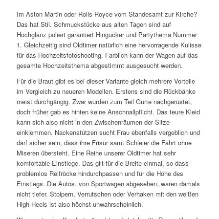
Im Aston Martin oder Rolls-Royce vom Standesamt zur Kirche?
Das hat Stil. Schmuckstücke aus alten Tagen sind auf
Hochglanz poliert garantiert Hingucker und Partythema Nummer
1. Gleichzeitig sind Oldtimer natürlich eine hervorragende Kulisse
für das Hochzeitsfotoshooting. Farblich kann der Wagen auf das
gesamte Hochzeitsthema abgestimmt ausgesucht werden.
Für die Braut gibt es bei dieser Variante gleich mehrere Vorteile
im Vergleich zu neueren Modellen. Erstens sind die Rückbänke
meist durchgängig. Zwar wurden zum Teil Gurte nachgerüstet,
doch früher gab es hinten keine Anschnallpflicht. Das teure Kleid
kann sich also nicht in den Zwischenräumen der Sitze
einklemmen. Nackenstützen sucht Frau ebenfalls vergeblich und
darf sicher sein, dass ihre Frisur samt Schleier die Fahrt ohne
Miseren übersteht. Eine Reihe unserer Oldtimer hat sehr
komfortable Einstiege. Das gilt für die Breite einmal, so dass
problemlos Reifröcke hindurchpassen und für die Höhe des
Einstiegs. Die Autos, von Sportwagen abgesehen, waren damals
nicht tiefer. Stolpern, Verrutschen oder Verhaken mit den weißen
High-Heels ist also höchst unwahrscheinlich.