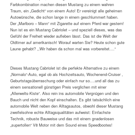
Farbkombination machen diesen Mustang zu einem wahren
Traum, ein „Gedicht“ von einem Auto! Er vereinigt alle geheimen
Autowünsche, die schon lange in einem geschlummert haben.
Der „Marlboro – Mann“ mit Zigarette auf einem Pferd war gestern!
Nun ist es ein Mustang Cabriolet – und speziell dieses, was das
Gefühl der Freiheit wieder aufleben lässt. Das ist die Welt der
Oldtimer auf amerikanisch! Worauf warten Sie? Heute schon gute
Laune gehabt? ,,Wir haben da schon mal was vorbereitet….“
Dieses Mustang Cabriolet ist die perfekte Alternative zu einem
„Normalo“-Auto, egal ob als Hochzeitsauto, Wochenend-Cruiser ,
Geburtstagsüberraschung oder einfach nur so….und all das zu
einem sensationell günstigen Preis verglichen mit einer
„Allerwelts-Kiste“. Also rein ins automobile Vergnügen und den
Bauch und nicht den Kopf einschalten. Es gibt tatsächlich eine
automobile Welt neben den Alltagsautos, obwohl dieser Mustang
zweifelsohne echte Alltagsqualitäten aufweist: Einfachste
Technik, robuste Bauweise und das mit einem gnadenlosen
„supertollen“ V8 Motor mit dem Sound eines Speedbootes!