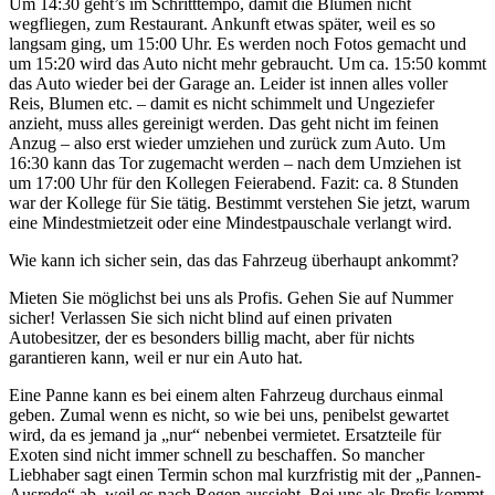
Um 14:30 geht’s im Schritttempo, damit die Blumen nicht
wegfliegen, zum Restaurant. Ankunft etwas später, weil es so
langsam ging, um 15:00 Uhr. Es werden noch Fotos gemacht und
um 15:20 wird das Auto nicht mehr gebraucht. Um ca. 15:50 kommt
das Auto wieder bei der Garage an. Leider ist innen alles voller
Reis, Blumen etc. – damit es nicht schimmelt und Ungeziefer
anzieht, muss alles gereinigt werden. Das geht nicht im feinen
Anzug – also erst wieder umziehen und zurück zum Auto. Um
16:30 kann das Tor zugemacht werden – nach dem Umziehen ist
um 17:00 Uhr für den Kollegen Feierabend. Fazit: ca. 8 Stunden
war der Kollege für Sie tätig. Bestimmt verstehen Sie jetzt, warum
eine Mindestmietzeit oder eine Mindestpauschale verlangt wird.
Wie kann ich sicher sein, das das Fahrzeug überhaupt ankommt?
Mieten Sie möglichst bei uns als Profis. Gehen Sie auf Nummer
sicher! Verlassen Sie sich nicht blind auf einen privaten
Autobesitzer, der es besonders billig macht, aber für nichts
garantieren kann, weil er nur ein Auto hat.
Eine Panne kann es bei einem alten Fahrzeug durchaus einmal
geben. Zumal wenn es nicht, so wie bei uns, penibelst gewartet
wird, da es jemand ja „nur“ nebenbei vermietet. Ersatzteile für
Exoten sind nicht immer schnell zu beschaffen. So mancher
Liebhaber sagt einen Termin schon mal kurzfristig mit der „Pannen-
Ausrede“ ab, weil es nach Regen aussieht. Bei uns als Profis kommt