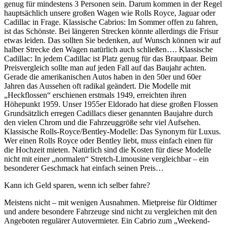
genug für mindestens 3 Personen sein. Darum kommen in der Regel
hauptsächlich unsere großen Wagen wie Rolls Royce, Jaguar oder
Cadillac in Frage. Klassische Cabrios: Im Sommer offen zu fahren,
ist das Schönste. Bei längeren Strecken könnte allerdings die Frisur
etwas leiden. Das sollten Sie bedenken, auf Wunsch können wir auf
halber Strecke den Wagen natürlich auch schließen…. Klassische
Cadillac: In jedem Cadillac ist Platz genug für das Brautpaar. Beim
Preisvergleich sollte man auf jeden Fall auf das Baujahr achten.
Gerade die amerikanischen Autos haben in den 50er und 60er
Jahren das Aussehen oft radikal geändert. Die Modelle mit
„Heckflossen“ erschienen erstmals 1949, erreichten ihren
Höhepunkt 1959. Unser 1955er Eldorado hat diese großen Flossen
Grundsätzlich erregen Cadillacs dieser genannten Baujahre durch
den vielen Chrom und die Fahrzeuggröße sehr viel Aufsehen.
Klassische Rolls-Royce/Bentley-Modelle: Das Synonym für Luxus.
Wer einen Rolls Royce oder Bentley liebt, muss einfach einen für
die Hochzeit mieten. Natürlich sind die Kosten für diese Modelle
nicht mit einer „normalen“ Stretch-Limousine vergleichbar – ein
besonderer Geschmack hat einfach seinen Preis…
Kann ich Geld sparen, wenn ich selber fahre?
Meistens nicht – mit wenigen Ausnahmen. Mietpreise für Oldtimer
und andere besondere Fahrzeuge sind nicht zu vergleichen mit den
Angeboten regulärer Autovermieter. Ein Cabrio zum „Weekend-